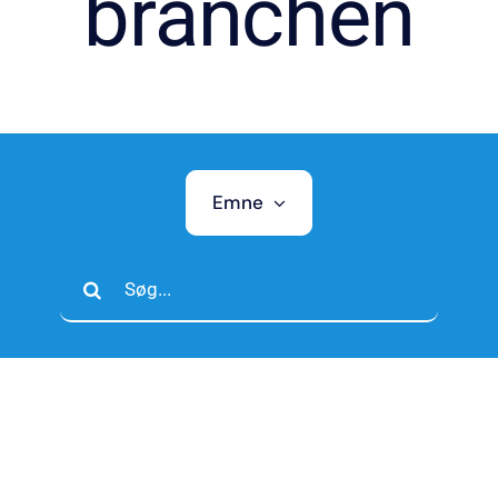
branchen
Emne
Søg
efter: