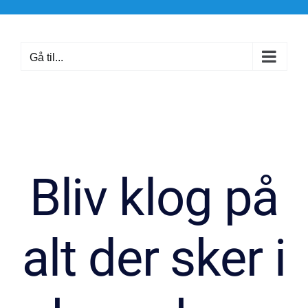
Skip
to
content
Gå til...
Bliv klog på
alt der sker i