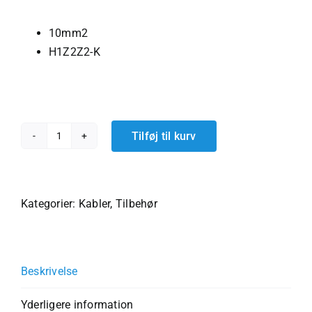
10mm2
H1Z2Z2-K
Tilføj til kurv
Solcelle
installationskabel
10mm2
-
Kategorier:
Kabler
,
Tilbehør
1m
-
rød
Beskrivelse
antal
Yderligere information