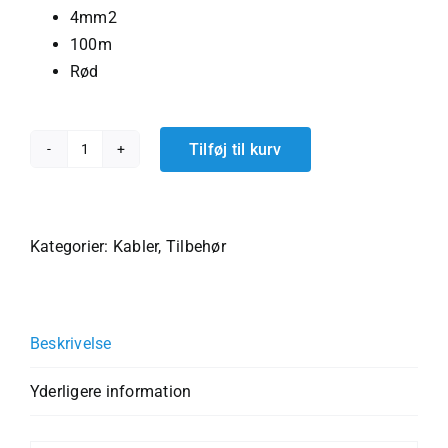
4mm2
100m
Rød
Tilføj til kurv
4mm2
Solcellekabel
-
100m
Kategorier:
Kabler
,
Tilbehør
-
rød
antal
Beskrivelse
Yderligere information