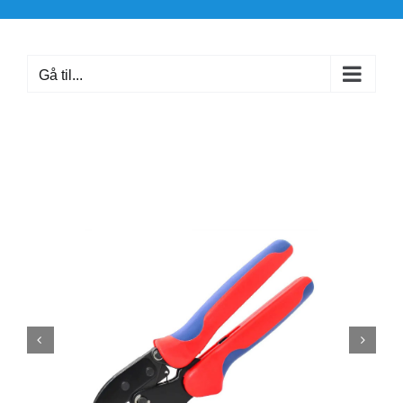
Skip
to
content
Gå til...