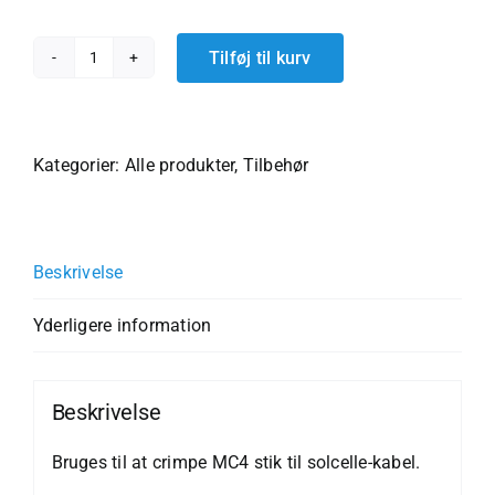
Tilføj til kurv
MC4
Crimp
tang
antal
Kategorier:
Alle produkter
,
Tilbehør
Beskrivelse
Yderligere information
Beskrivelse
Bruges til at crimpe MC4 stik til solcelle-kabel.