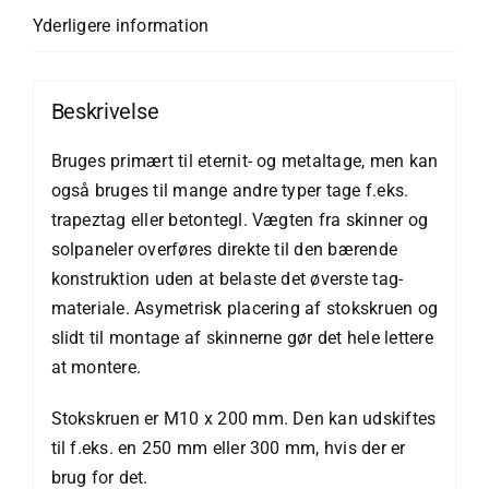
flere,
Yderligere information
asymetrisk
-
M10
Beskrivelse
x
200
Bruges primært til eternit- og metaltage, men kan
antal
også bruges til mange andre typer tage f.eks.
trapeztag eller betontegl. Vægten fra skinner og
solpaneler overføres direkte til den bærende
konstruktion uden at belaste det øverste tag-
materiale. Asymetrisk placering af stokskruen og
slidt til montage af skinnerne gør det hele lettere
at montere.
Stokskruen er M10 x 200 mm. Den kan udskiftes
til f.eks. en 250 mm eller 300 mm, hvis der er
brug for det.