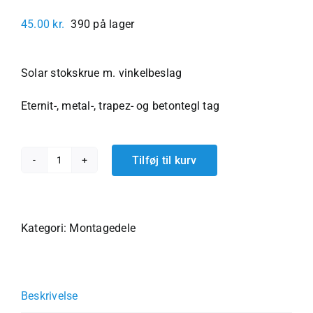
45.00
kr.
390 på lager
Solar stokskrue m. vinkelbeslag
Eternit-, metal-, trapez- og betontegl tag
Tilføj til kurv
Solar
stokskrue
med
vinkelbeslag
Kategori:
Montagedele
til
eternit
tag
Beskrivelse
m.